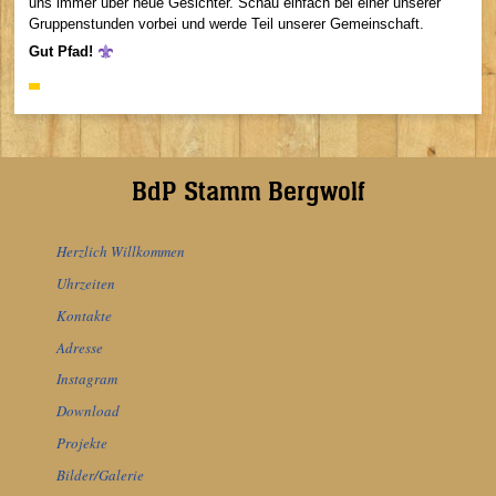
uns immer über neue Gesichter. Schau einfach bei einer unserer
Gruppenstunden vorbei und werde Teil unserer Gemeinschaft.
Gut Pfad!
BdP Stamm Bergwolf
Herzlich Willkommen
Uhrzeiten
Kontakte
Adresse
Instagram
Download
Projekte
Bilder/Galerie