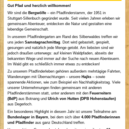
Gut Pfad und herzlich willkommen!
Wir sind die
Bergwölfe
– ein Pfadfinderstamm, der 1951 in
Stuttgart-Sillenbuch gegründet wurde. Seit vielen Jahren erleben wir
gemeinsam Abenteuer, entdecken die Natur und gestalten eine
lebendige Gemeinschaft.
In unserem Pfadfindergarten am Rand des Silberwaldes treffen wir
uns jeden
Samstagnachmittag
. Dort wird gebastelt, gespielt,
gesungen und natürlich jede Menge getobt. Am liebsten sind wir
jedoch draußen unterwegs: auf kleinen Waldpfaden, abseits der
bekannten Wege und immer auf der Suche nach neuen Abenteuern.
Im Wald gibt es schließlich immer etwas zu entdecken!
Zu unserem Pfadfinderleben gehören außerdem mehrtägige Fahrten,
Wanderungen mit Übernachtungen – unsere
Hajks
– sowie
spannende Aktionen, wie zum Beispiel ein Nachhaltigkeitstag. Viele
unserer Unternehmungen finden gemeinsam mit anderen
Pfadfinderstämmen statt, unter anderem mit den
Feuerreitern
(BdP)
aus Botnang und
Ulrich von Hutten (DPB Hohenstaufen)
aus Degerloch.
Ein besonderes Highlight in diesem Jahr ist unsere Teilnahme am
Bundeslager in Bayern
, bei dem sich über
4.000 Pfadfinderinnen
und Pfadfinder
aus ganz Deutschland treffen.