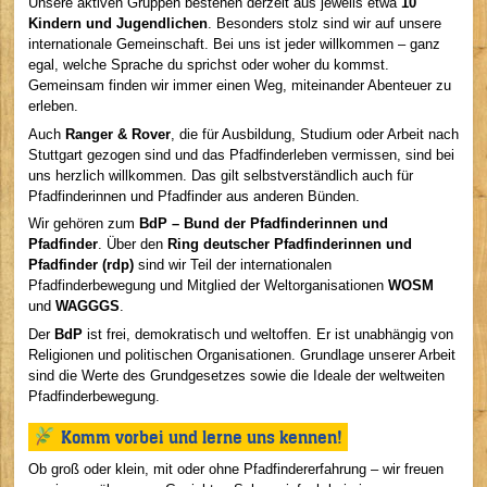
Unsere aktiven Gruppen bestehen derzeit aus jeweils etwa
10
Kindern und Jugendlichen
. Besonders stolz sind wir auf unsere
internationale Gemeinschaft. Bei uns ist jeder willkommen – ganz
egal, welche Sprache du sprichst oder woher du kommst.
Gemeinsam finden wir immer einen Weg, miteinander Abenteuer zu
erleben.
Auch
Ranger & Rover
, die für Ausbildung, Studium oder Arbeit nach
Stuttgart gezogen sind und das Pfadfinderleben vermissen, sind bei
uns herzlich willkommen. Das gilt selbstverständlich auch für
Pfadfinderinnen und Pfadfinder aus anderen Bünden.
Wir gehören zum
BdP – Bund der Pfadfinderinnen und
Pfadfinder
. Über den
Ring deutscher Pfadfinderinnen und
Pfadfinder (rdp)
sind wir Teil der internationalen
Pfadfinderbewegung und Mitglied der Weltorganisationen
WOSM
und
WAGGGS
.
Der
BdP
ist frei, demokratisch und weltoffen. Er ist unabhängig von
Religionen und politischen Organisationen. Grundlage unserer Arbeit
sind die Werte des Grundgesetzes sowie die Ideale der weltweiten
Pfadfinderbewegung.
Komm vorbei und lerne uns kennen!
Ob groß oder klein, mit oder ohne Pfadfindererfahrung – wir freuen